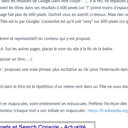
dans les résultats de Google (sans être coupé : "..." à la fin), ne dépassez 
ment les titres dans ses résultats à 600 pixels (un "i" prend moins d'espac
 page fait plus de 600 pixels, Outiref vous en avertit ci-dessus. Mais rie
 Title est lu par Google). L'essentiel est qu'il soit "sexy" sur 600 pixels (c
érent et représentatif du contenu qui y est proposé.
 Sur les autres pages, placez le nom du site à la fin de la balise.
ser un titre... :-)
 : proposez une vraie phrase, plus incitative au clic pour l'internaute dans
t dans le titre (et la répétition d'un même mot dans un Title ne vous do
en majuscules, voire entièrement en minuscules. Préférez l'écriture dite
 du moteur (chaque mot a son initiale en majuscules :
https://fr.wikipedia.o