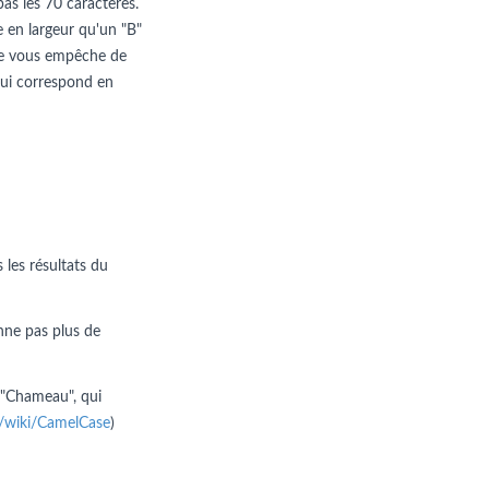
pas les 70 caractères.
e en largeur qu'un "B"
n ne vous empêche de
e qui correspond en
 les résultats du
nne pas plus de
 "Chameau", qui
rg/wiki/CamelCase
)