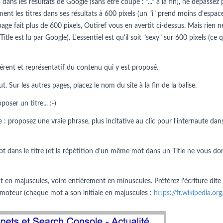
dans les résultats de Google (sans être coupé : "..." à la fin), ne dépassez 
ment les titres dans ses résultats à 600 pixels (un "i" prend moins d'espac
 page fait plus de 600 pixels, Outiref vous en avertit ci-dessus. Mais rie
 Title est lu par Google). L'essentiel est qu'il soit "sexy" sur 600 pixels (c
érent et représentatif du contenu qui y est proposé.
 Sur les autres pages, placez le nom du site à la fin de la balise.
ser un titre... :-)
 : proposez une vraie phrase, plus incitative au clic pour l'internaute dans
t dans le titre (et la répétition d'un même mot dans un Title ne vous do
en majuscules, voire entièrement en minuscules. Préférez l'écriture dite
 du moteur (chaque mot a son initiale en majuscules :
https://fr.wikipedia.o