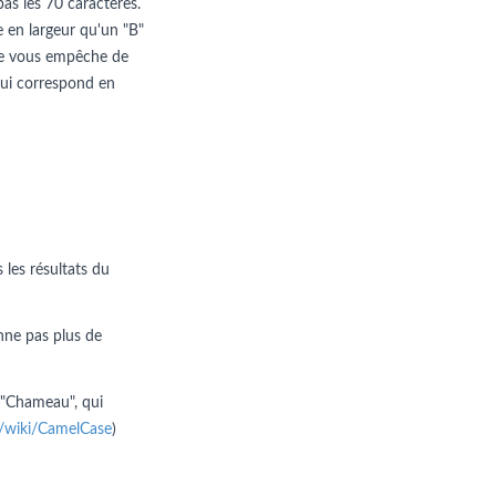
pas les 70 caractères.
e en largeur qu'un "B"
n ne vous empêche de
e qui correspond en
 les résultats du
nne pas plus de
 "Chameau", qui
rg/wiki/CamelCase
)