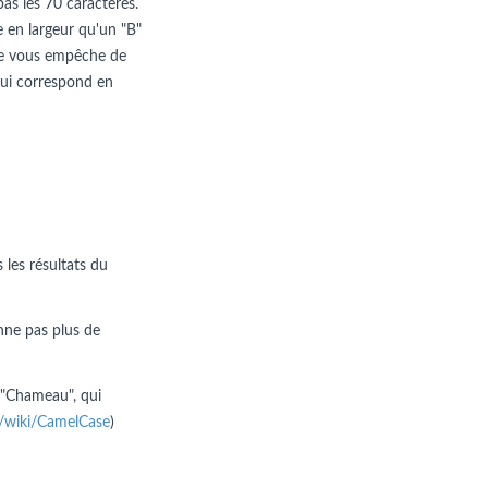
pas les 70 caractères.
e en largeur qu'un "B"
n ne vous empêche de
e qui correspond en
 les résultats du
nne pas plus de
 "Chameau", qui
rg/wiki/CamelCase
)