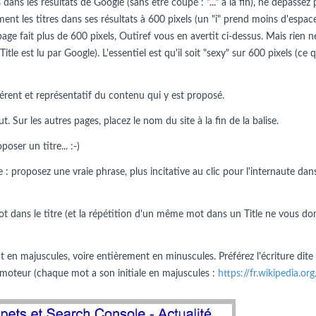
dans les résultats de Google (sans être coupé : "..." à la fin), ne dépassez 
ment les titres dans ses résultats à 600 pixels (un "i" prend moins d'espac
 page fait plus de 600 pixels, Outiref vous en avertit ci-dessus. Mais rie
 Title est lu par Google). L'essentiel est qu'il soit "sexy" sur 600 pixels (c
érent et représentatif du contenu qui y est proposé.
 Sur les autres pages, placez le nom du site à la fin de la balise.
ser un titre... :-)
 : proposez une vraie phrase, plus incitative au clic pour l'internaute dans
t dans le titre (et la répétition d'un même mot dans un Title ne vous do
en majuscules, voire entièrement en minuscules. Préférez l'écriture dite
 du moteur (chaque mot a son initiale en majuscules :
https://fr.wikipedia.o