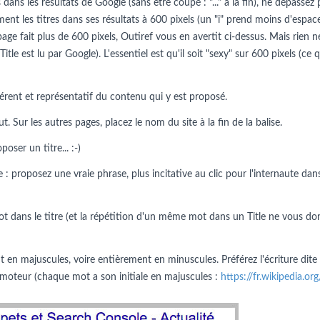
dans les résultats de Google (sans être coupé : "..." à la fin), ne dépassez 
ment les titres dans ses résultats à 600 pixels (un "i" prend moins d'espac
 page fait plus de 600 pixels, Outiref vous en avertit ci-dessus. Mais rie
 Title est lu par Google). L'essentiel est qu'il soit "sexy" sur 600 pixels (c
érent et représentatif du contenu qui y est proposé.
 Sur les autres pages, placez le nom du site à la fin de la balise.
ser un titre... :-)
 : proposez une vraie phrase, plus incitative au clic pour l'internaute dans
t dans le titre (et la répétition d'un même mot dans un Title ne vous do
en majuscules, voire entièrement en minuscules. Préférez l'écriture dite
 du moteur (chaque mot a son initiale en majuscules :
https://fr.wikipedia.o