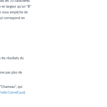
pas les 70 caractères.
e en largeur qu'un "B"
n ne vous empêche de
e qui correspond en
 les résultats du
nne pas plus de
 "Chameau", qui
rg/wiki/CamelCase
)