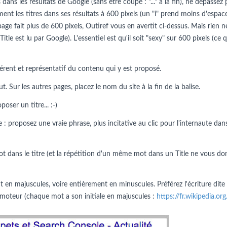
dans les résultats de Google (sans être coupé : "..." à la fin), ne dépassez 
ment les titres dans ses résultats à 600 pixels (un "i" prend moins d'espac
 page fait plus de 600 pixels, Outiref vous en avertit ci-dessus. Mais rie
 Title est lu par Google). L'essentiel est qu'il soit "sexy" sur 600 pixels (c
érent et représentatif du contenu qui y est proposé.
 Sur les autres pages, placez le nom du site à la fin de la balise.
ser un titre... :-)
 : proposez une vraie phrase, plus incitative au clic pour l'internaute dans
t dans le titre (et la répétition d'un même mot dans un Title ne vous do
en majuscules, voire entièrement en minuscules. Préférez l'écriture dite
 du moteur (chaque mot a son initiale en majuscules :
https://fr.wikipedia.o