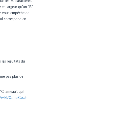
pas les 70 caractères.
e en largeur qu'un "B"
n ne vous empêche de
e qui correspond en
 les résultats du
nne pas plus de
 "Chameau", qui
rg/wiki/CamelCase
)