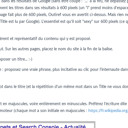
dans les résultats de Google (sans être coupé : "..." à la fin), ne dépassez 
ment les titres dans ses résultats à 600 pixels (un "i" prend moins d'espac
 page fait plus de 600 pixels, Outiref vous en avertit ci-dessus. Mais rie
 Title est lu par Google). L'essentiel est qu'il soit "sexy" sur 600 pixels (c
érent et représentatif du contenu qui y est proposé.
 Sur les autres pages, placez le nom du site à la fin de la balise.
ser un titre... :-)
 : proposez une vraie phrase, plus incitative au clic pour l'internaute dans
t dans le titre (et la répétition d'un même mot dans un Title ne vous do
en majuscules, voire entièrement en minuscules. Préférez l'écriture dite
 du moteur (chaque mot a son initiale en majuscules :
https://fr.wikipedia.o