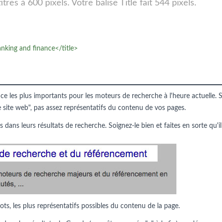
res à 600 pixels. Votre balise Title fait 544 pixels.
anking and finance</title>
nce les plus importants pour les moteurs de recherche à l'heure actuelle. S
e site web", pas assez représentatifs du contenu de vos pages.
s dans leurs résultats de recherche. Soignez-le bien et faites en sorte qu'il
ots, les plus représentatifs possibles du contenu de la page.