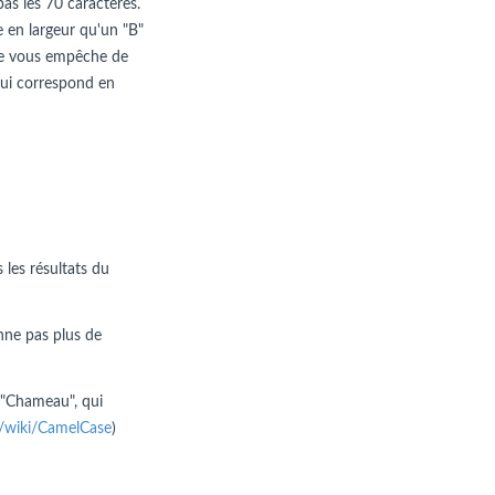
pas les 70 caractères.
e en largeur qu'un "B"
n ne vous empêche de
e qui correspond en
 les résultats du
nne pas plus de
 "Chameau", qui
rg/wiki/CamelCase
)