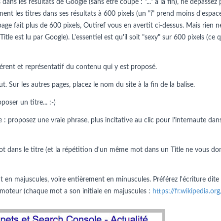
dans les résultats de Google (sans être coupé : "..." à la fin), ne dépassez 
ment les titres dans ses résultats à 600 pixels (un "i" prend moins d'espac
 page fait plus de 600 pixels, Outiref vous en avertit ci-dessus. Mais rie
 Title est lu par Google). L'essentiel est qu'il soit "sexy" sur 600 pixels (c
érent et représentatif du contenu qui y est proposé.
 Sur les autres pages, placez le nom du site à la fin de la balise.
ser un titre... :-)
 : proposez une vraie phrase, plus incitative au clic pour l'internaute dans
t dans le titre (et la répétition d'un même mot dans un Title ne vous do
en majuscules, voire entièrement en minuscules. Préférez l'écriture dite
 du moteur (chaque mot a son initiale en majuscules :
https://fr.wikipedia.o