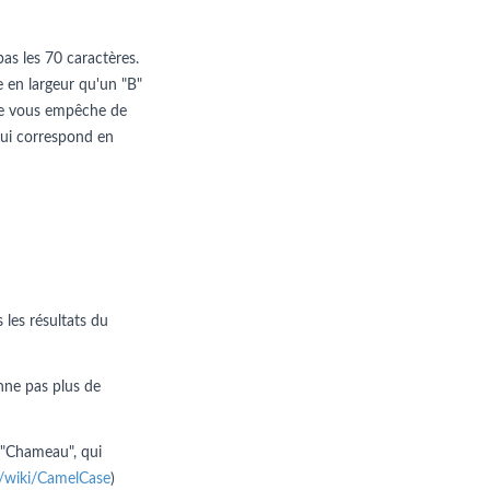
pas les 70 caractères.
e en largeur qu'un "B"
n ne vous empêche de
e qui correspond en
 les résultats du
nne pas plus de
 "Chameau", qui
rg/wiki/CamelCase
)