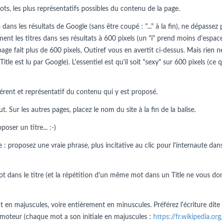
ots, les plus représentatifs possibles du contenu de la page.
dans les résultats de Google (sans être coupé : "..." à la fin), ne dépassez 
ment les titres dans ses résultats à 600 pixels (un "i" prend moins d'espac
 page fait plus de 600 pixels, Outiref vous en avertit ci-dessus. Mais rie
 Title est lu par Google). L'essentiel est qu'il soit "sexy" sur 600 pixels (c
érent et représentatif du contenu qui y est proposé.
 Sur les autres pages, placez le nom du site à la fin de la balise.
ser un titre... :-)
 : proposez une vraie phrase, plus incitative au clic pour l'internaute dans
t dans le titre (et la répétition d'un même mot dans un Title ne vous do
en majuscules, voire entièrement en minuscules. Préférez l'écriture dite
 du moteur (chaque mot a son initiale en majuscules :
https://fr.wikipedia.o