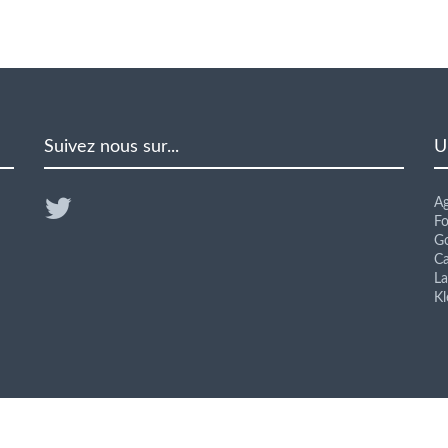
Suivez nous sur...
U
A
F
Go
Ca
L
K