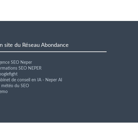
n site du Réseau Abondance
gence SEO Neper
ormations SEO NEPER
oglefight
binet de conseil en IA - Neper AI
a météo du SEO
lemo