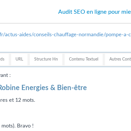
Audit SEO en ligne pour mie
.fr/actus-aides/conseils-chauffage-normandie/pompe-a-
ds
URL
Structure Hn
Contenu Textuel
Autres Con
ant :
Robine Energies & Bien-être
ères et 12 mots.
 mots). Bravo !