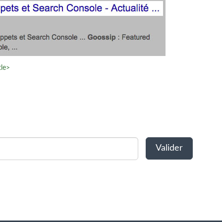
tle>
on est le suivant :
s ou elle est vide
/actus-aides/conseils-chauffage-normand
itation Flow
Pompes à chaleur
e encore possible ? Si l'offre à 1 euro n'e
eils-chauffage-normandie/pompe-a-chaleur-a-1-euro
r est encore éligible au Coup de pouce C
Nos installati
BackLinks :
1
La pomp
0
hui une importance quasi nulle dans le cadre d'un référencement de site 
 bas) ni caractère accentué, ce qui est une bonne chose.
Pompe à cha
Valider
re le contenu de la page. D'une façon générale, est-ce qu'en lisant le co
ge contient 191 caractères et 36 mots.
Pomp
euro
re mais lui attribuent un poids extrêmement faible, ce qui réduit son utilit
a question essentielle...
chale
 rempli :
2
actus-aides/conseils-chauffage-normandie/pompe-a-chaleur
érencement sur le Web des années 90 sur le moteur AltaVista. Nous som
et parfaitement décrire ce que propose la page (son contenu est souvent
 doit comprendre ce que propose la page en question. Si c'est le cas, tout 
 vide ou absent :
9
e" en termes de taille, mais n'hésitez pas à la rallonger
par des tirets hauts et non pas par des undescores (tirets bas) :
vente-d
Pompe à
La
 vous indiquez ici à vos concurrents les mots clés sur lesquels vous travail
pris).
H6 par exemple).
ter/
ou
vente-dvd-france.com/harry_potter/
.