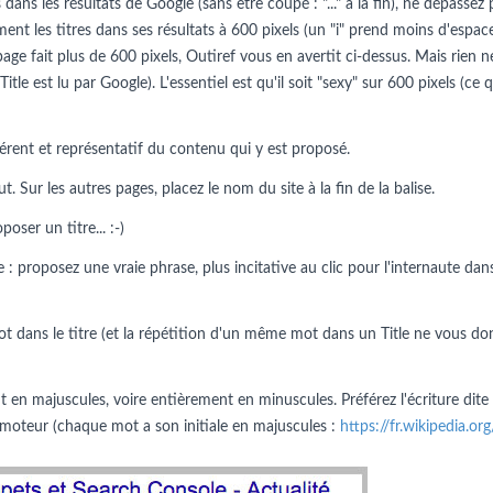
dans les résultats de Google (sans être coupé : "..." à la fin), ne dépassez 
ment les titres dans ses résultats à 600 pixels (un "i" prend moins d'espac
 page fait plus de 600 pixels, Outiref vous en avertit ci-dessus. Mais rie
 Title est lu par Google). L'essentiel est qu'il soit "sexy" sur 600 pixels (c
érent et représentatif du contenu qui y est proposé.
 Sur les autres pages, placez le nom du site à la fin de la balise.
ser un titre... :-)
 : proposez une vraie phrase, plus incitative au clic pour l'internaute dans
t dans le titre (et la répétition d'un même mot dans un Title ne vous do
en majuscules, voire entièrement en minuscules. Préférez l'écriture dite
 du moteur (chaque mot a son initiale en majuscules :
https://fr.wikipedia.o