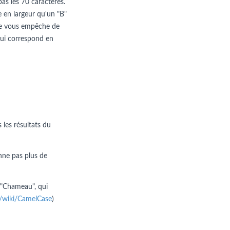
pas les 70 caractères.
e en largeur qu'un "B"
n ne vous empêche de
e qui correspond en
 les résultats du
nne pas plus de
 "Chameau", qui
rg/wiki/CamelCase
)