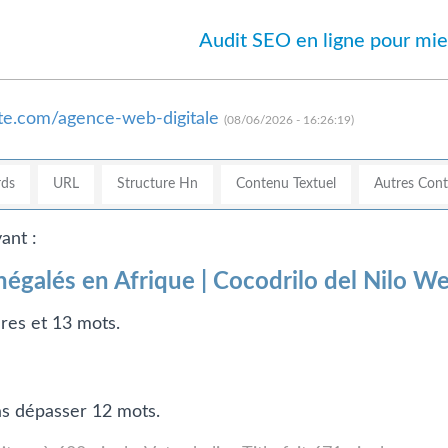
Audit SEO en ligne pour mie
site.com/agence-web-digitale
(08/06/2026 - 16:26:19)
ds
URL
Structure Hn
Contenu Textuel
Autres Con
ant :
galés en Afrique | Cocodrilo del Nilo We
ères et 13 mots.
pas dépasser 12 mots.