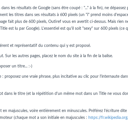
dans les résultats de Google (sans être coupé : "..." à la fin), ne dépassez 
ment les titres dans ses résultats à 600 pixels (un "i" prend moins d'espac
 page fait plus de 600 pixels, Outiref vous en avertit ci-dessus. Mais rie
 Title est lu par Google). L'essentiel est qu'il soit "sexy" sur 600 pixels (c
érent et représentatif du contenu qui y est proposé.
 Sur les autres pages, placez le nom du site à la fin de la balise.
ser un titre... :-)
 : proposez une vraie phrase, plus incitative au clic pour l'internaute dans
t dans le titre (et la répétition d'un même mot dans un Title ne vous do
en majuscules, voire entièrement en minuscules. Préférez l'écriture dite
 du moteur (chaque mot a son initiale en majuscules :
https://fr.wikipedia.o