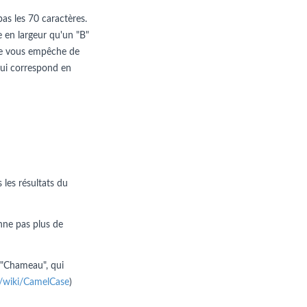
pas les 70 caractères.
e en largeur qu'un "B"
n ne vous empêche de
e qui correspond en
 les résultats du
nne pas plus de
 "Chameau", qui
rg/wiki/CamelCase
)