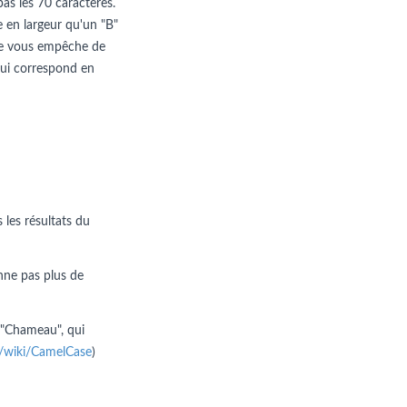
pas les 70 caractères.
e en largeur qu'un "B"
n ne vous empêche de
e qui correspond en
 les résultats du
nne pas plus de
 "Chameau", qui
rg/wiki/CamelCase
)