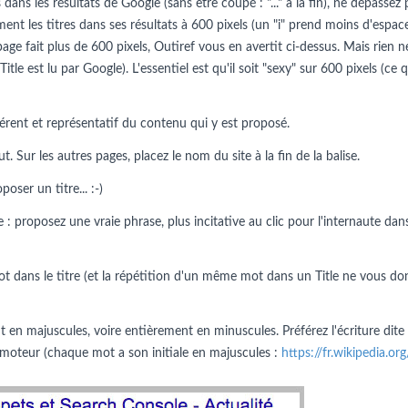
dans les résultats de Google (sans être coupé : "..." à la fin), ne dépassez 
ment les titres dans ses résultats à 600 pixels (un "i" prend moins d'espac
 page fait plus de 600 pixels, Outiref vous en avertit ci-dessus. Mais rie
 Title est lu par Google). L'essentiel est qu'il soit "sexy" sur 600 pixels (c
érent et représentatif du contenu qui y est proposé.
 Sur les autres pages, placez le nom du site à la fin de la balise.
ser un titre... :-)
 : proposez une vraie phrase, plus incitative au clic pour l'internaute dans
t dans le titre (et la répétition d'un même mot dans un Title ne vous do
en majuscules, voire entièrement en minuscules. Préférez l'écriture dite
 du moteur (chaque mot a son initiale en majuscules :
https://fr.wikipedia.o